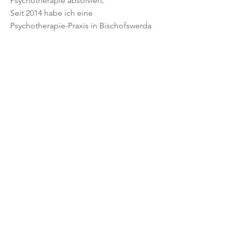
Psychotherapie absolviert.
Seit 2014 habe ich eine
Psychotherapie-Praxis in Bischofswerda
mit einem hälftigen
Versorgungsauftrag.
Außerdem bin ich Supervisorin und
Dozentin und ebenfalls seit 2011 im
Fachbereich der Positiven Psychologie
unterwegs.
Dafür stehe ich
Ich bin der festen Überzeugung, dass
psychologisches Grundwissen,
Selbstreflektion und Wissen über
Prozesse im Zusammenwirken mit
anderen dabei helfen, psychisch
gesund zu bleiben, ein
wertebestimmtes Leben zu führen und