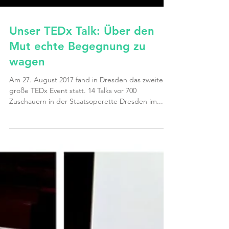
Unser TEDx Talk: Über den
Mut echte Begegnung zu
wagen
Am 27. August 2017 fand in Dresden das zweite
große TEDx Event statt. 14 Talks vor 700
Zuschauern in der Staatsoperette Dresden im...